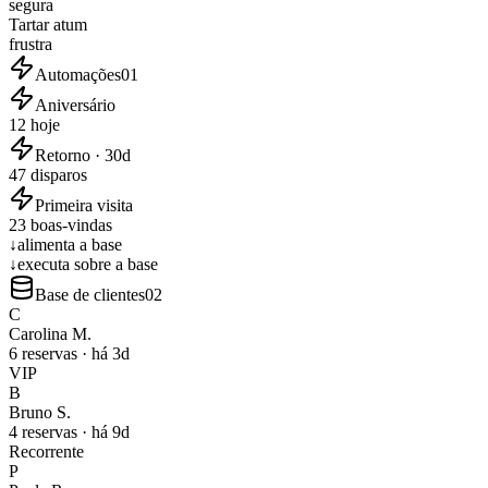
segura
Tartar atum
frustra
Automações
01
Aniversário
12 hoje
Retorno · 30d
47 disparos
Primeira visita
23 boas-vindas
↓
alimenta a base
↓
executa sobre a base
Base de clientes
02
C
Carolina M.
6 reservas
·
há 3d
VIP
B
Bruno S.
4 reservas
·
há 9d
Recorrente
P