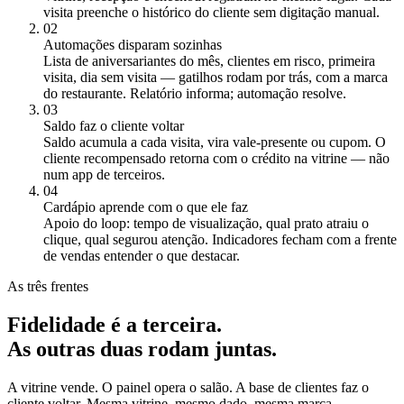
visita preenche o histórico do cliente sem digitação manual.
02
Automações disparam sozinhas
Lista de aniversariantes do mês, clientes em risco, primeira
visita, dia sem visita — gatilhos rodam por trás, com a marca
do restaurante. Relatório informa; automação resolve.
03
Saldo faz o cliente voltar
Saldo acumula a cada visita, vira vale-presente ou cupom. O
cliente recompensado retorna com o crédito na vitrine — não
num app de terceiros.
04
Cardápio aprende com o que ele faz
Apoio do loop: tempo de visualização, qual prato atraiu o
clique, qual segurou atenção. Indicadores fecham com a frente
de vendas entender o que destacar.
As três frentes
Fidelidade
é
a terceira.
As outras duas rodam juntas.
A vitrine vende. O painel opera o salão. A base de clientes faz o
cliente voltar. Mesma vitrine, mesmo dado, mesma marca.