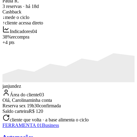
Paula R.
3 reservas
·
há 18d
Cashback
↓
mede o ciclo
↑
cliente acessa direto
Indicadores
04
38%
recompra
+4 pts
jan
jun
dez
Área do cliente
03
Olá, Carolina
minha conta
Reserva sex 19h30
confirmada
Saldo carteira
R$ 120
cliente que volta · a base alimenta o ciclo
FERRAMENTA
01
Business