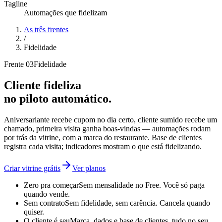
Tagline
Automações que fidelizam
As três frentes
/
Fidelidade
Frente 0
3
Fidelidade
Cliente fideliza
no piloto automático.
Aniversariante recebe cupom no dia certo, cliente sumido recebe um
chamado, primeira visita ganha boas-vindas — automações rodam
por trás da vitrine, com a marca do restaurante. Base de clientes
registra cada visita; indicadores mostram o que está fidelizando.
Criar vitrine grátis
Ver planos
Zero pra começar
Sem mensalidade no Free. Você só paga
quando vende.
Sem contrato
Sem fidelidade, sem carência. Cancela quando
quiser.
O cliente é seu
Marca, dados e base de clientes, tudo no seu