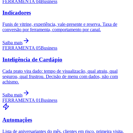
FERRAMENTA
04
Business
Indicadores
Funis de vitrine, experiência, vale-presente e reserva. Taxa de
conversão por ferramenta, comportamento por canal.
Saiba mais
FERRAMENTA
05
Business
Inteligência de Cardápio
Cada prato vira dado: tempo de visualização, qual atraiu, qual
segurou, qual frustrou. Decisão de menu com dados, não com
achismo.
Saiba mais
FERRAMENTA
01
Business
Automações
Lista de aniversariantes do mês, clientes em risco, primeira visita,