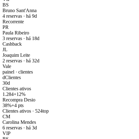
BS
Bruno Sant'Anna
4 reservas · há 9d
Recorrente
PR
Paula Ribeiro
3 reservas · há 18d
Cashback
JL
Joaquim Leite
2 reservas · há 32d
Vale
painel · clientes
d
Clientes
30d
Clientes ativos
1.284
+12%
Recompra Desio
38%
+4 pts
Clientes ativos · 524
top
CM
Carolina Mendes
6 reservas · há 3d
VIP
BS