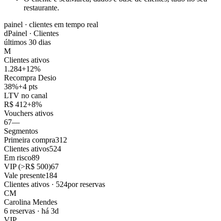
restaurante.
painel · clientes em tempo real
d
Painel · Clientes
últimos 30 dias
M
Clientes ativos
1.284
+12%
Recompra Desio
38%
+4 pts
LTV no canal
R$ 412
+8%
Vouchers ativos
67
—
Segmentos
Primeira compra
312
Clientes ativos
524
Em risco
89
VIP (>R$ 500)
67
Vale presente
184
Clientes ativos · 524
por reservas
CM
Carolina Mendes
6 reservas · há 3d
VIP