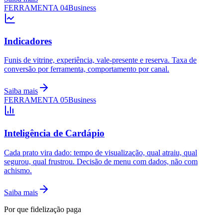
FERRAMENTA
04
Business
Indicadores
Funis de vitrine, experiência, vale-presente e reserva. Taxa de
conversão por ferramenta, comportamento por canal.
Saiba mais
FERRAMENTA
05
Business
Inteligência de Cardápio
Cada prato vira dado: tempo de visualização, qual atraiu, qual
segurou, qual frustrou. Decisão de menu com dados, não com
achismo.
Saiba mais
Por que fidelização paga