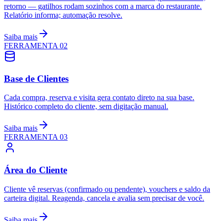
retorno — gatilhos rodam sozinhos com a marca do restaurante.
Relatório informa; automação resolve.
Saiba mais
FERRAMENTA
02
Base de Clientes
Cada compra, reserva e visita gera contato direto na sua base.
Histórico completo do cliente, sem digitação manual.
Saiba mais
FERRAMENTA
03
Área do Cliente
Cliente vê reservas (confirmado ou pendente), vouchers e saldo da
carteira digital. Reagenda, cancela e avalia sem precisar de você.
Saiba mais