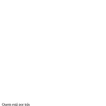
Desio
Aguardando uso
a receber
R$ 89,90
Desio
Vendido
recebido
R$ 89,90
Quem está por trás