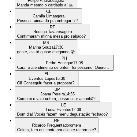
Felipe Andrade
agora
Manda mesmo o cardápio aí 🙏
CL
Camila Lima
agora
Pessoal, ainda dá pra entregar hj?
RT
Rodrigo Tavares
agora
Confirmaram minha mesa pro sábado?
MS
Marina Souza
17:30
gente, ela tá quase chegando 😰
PH
Pedro Henrique
17:08
Cara, o atendimento de ontem foi péssimo. Quero...
EL
Eventos Lopes
15:30
Oi! Conseguiu fazer a proposta?
JP
Joana Pereira
14:55
Comprei o vale ontem, posso usar amanhã?
LE
Lúcia Eventos
12:08
Bom dia! Vocês fazem menu degustação fechado?
RF
Ricardo Frequentador
ontem
Galera, tem desconto pra cliente recorrente?