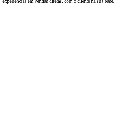
experiências em vendas diretas, com o cliente na sua base.
osteriadellanonna
.desio.app
Desde 1987
Osteria Della Nonna
.
Cozinha italiana familiar desde 1987
.