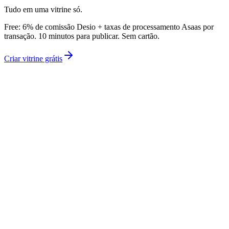
Ver Fidelidade
Tudo em uma vitrine só.
Free:
6% de comissão Desio + taxas de processamento Asaas por
transação
. 10 minutos para publicar. Sem cartão.
Criar vitrine grátis
Desio
Rascunho
valor
R$ —