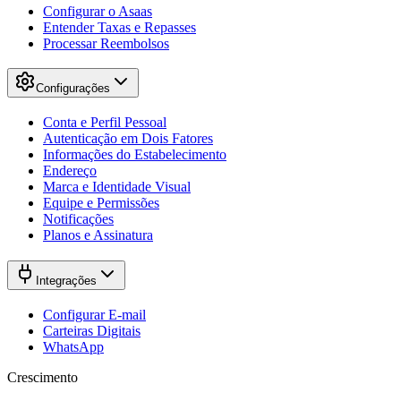
Configurar o Asaas
Entender Taxas e Repasses
Processar Reembolsos
Configurações
Conta e Perfil Pessoal
Autenticação em Dois Fatores
Informações do Estabelecimento
Endereço
Marca e Identidade Visual
Equipe e Permissões
Notificações
Planos e Assinatura
Integrações
Configurar E-mail
Carteiras Digitais
WhatsApp
Crescimento